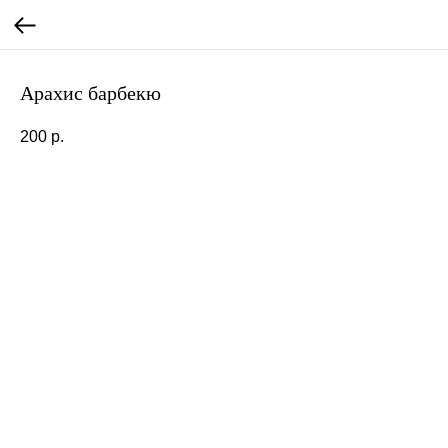
Арахис барбекю
200
р.